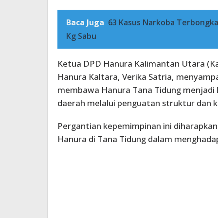
Baca Juga
63 Kasus Narkoba Terbongkar 
Kg Sabu
Ketua DPD Hanura Kalimantan Utara (Kalt
Hanura Kaltara, Verika Satria, menyam
membawa Hanura Tana Tidung menjadi leb
daerah melalui penguatan struktur dan ka
Pergantian kepemimpinan ini diharapk
Hanura di Tana Tidung dalam menghadapi