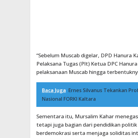
“Sebelum Muscab digelar, DPD Hanura K
Pelaksana Tugas (Plt) Ketua DPC Hanur
pelaksanaan Muscab hingga terbentuknya
Baca Juga
Ernes Silvanus Tekankan Pro
Nasional FORKI Kaltara
Sementara itu, Mursalim Kahar menegas
tetapi juga bagian dari pendidikan pol
berdemokrasi serta menjaga soliditas int