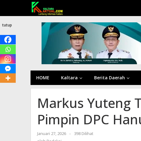
Lewati
ke
konten
tutup
HOME
Kaltara
Berita Daerah
Markus Yuteng T
Pimpin DPC Han
Januari 27, 2026
oleh
-
398 Dilihat
Redaksi