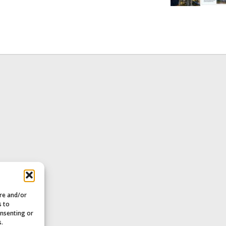
oleh
Redaksi
ore and/or
s to
onsenting or
s.