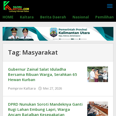
Lewati
ke
konten
HOME
Kaltara
Berita Daerah
Nasional
Pemilihan
Tag:
Masyarakat
Gubernur Zainal Salat Iduladha
Bersama Ribuan Warga, Serahkan 65
Hewan Kurban
Pemprov Kaltara
Mei 27, 2026
oleh
Redaksi
DPRD Nunukan Soroti Mandeknya Ganti
Rugi Lahan Embung Lapri, Warga
Ancam Batalkan Kesepakatan