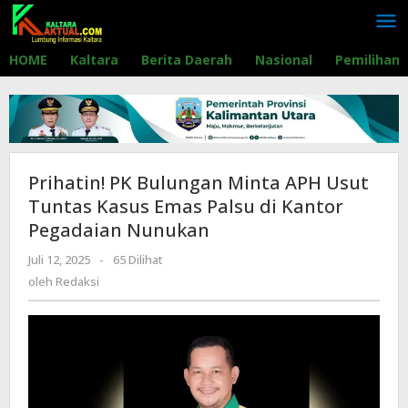
Lewati
ke
konten
HOME
Kaltara
Berita Daerah
Nasional
Pemilihan
Prihatin! PK Bulungan Minta APH Usut
Tuntas Kasus Emas Palsu di Kantor
Pegadaian Nunukan
Juli 12, 2025
oleh
-
65 Dilihat
Redaksi
oleh
Redaksi