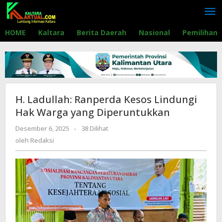
Lewati
ke
konten
HOME
Kaltara
Berita Daerah
Nasional
Pemilihan
H. Ladullah: Ranperda Kesos Lindungi
Hak Warga yang Diperuntukkan
Desember 6, 2025
oleh
-
38 Dilihat
Redaksi
oleh
Redaksi