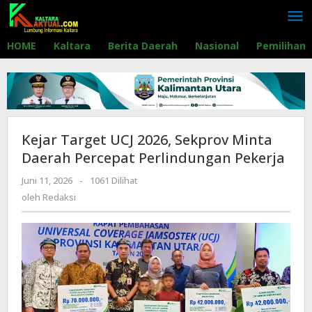
Lewati
ke
konten
HOME
Kaltara
Berita Daerah
Nasional
Pemilihan
Kejar Target UCJ 2026, Sekprov Minta
Daerah Percepat Perlindungan Pekerja
Juni 11, 2026
oleh
-
1061 Dilihat
Redaksi
oleh
Redaksi