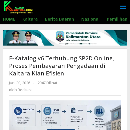
Lewati
ke
konten
HOME
Kaltara
Berita Daerah
Nasional
Pemilihan
E-Katalog v6 Terhubung SP2D Online,
Proses Pembayaran Pengadaan di
Kaltara Kian Efisien
Juni 30, 2026
oleh
-
2047 Dilihat
Redaksi
oleh
Redaksi