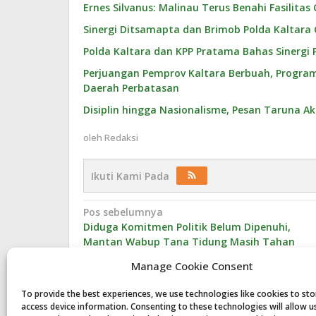
Ernes Silvanus: Malinau Terus Benahi Fasilitas
Sinergi Ditsamapta dan Brimob Polda Kaltara
Polda Kaltara dan KPP Pratama Bahas Sinerg
Perjuangan Pemprov Kaltara Berbuah, Program K
Daerah Perbatasan
Disiplin hingga Nasionalisme, Pesan Taruna A
oleh
Redaksi
Ikuti Kami Pada
Navigasi
Pos sebelumnya
Diduga Komitmen Politik Belum Dipenuhi,
pos
Mantan Wabup Tana Tidung Masih Tahan
Mobil Dinas
Manage Cookie Consent
To provide the best experiences, we use technologies like cookies to st
access device information. Consenting to these technologies will allow u