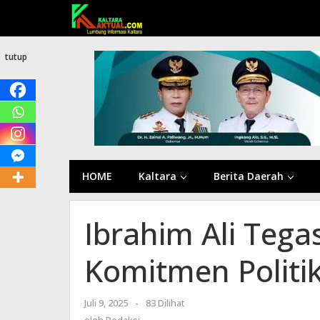
Lewati
ke
konten
tutup
HOME
Kaltara
Berita Daerah
Ibrahim Ali Tega
Komitmen Politi
Juli 9, 2025
oleh
-
83 Dilihat
Redaksi