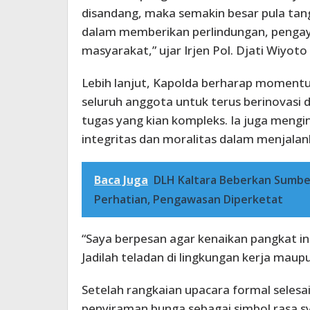
disandang, maka semakin besar pula tan
dalam memberikan perlindungan, pengay
masyarakat,” ujar Irjen Pol. Djati Wiyoto
Lebih lanjut, Kapolda berharap moment
seluruh anggota untuk terus berinovasi 
tugas yang kian kompleks. Ia juga meng
integritas dan moralitas dalam menjalan
Baca Juga
DLH Kaltara Beberkan Sumbe
Perhatian, Pengawasan Diperketat
“Saya berpesan agar kenaikan pangkat ini
Jadilah teladan di lingkungan kerja mau
Setelah rangkaian upacara formal selesai
penyiraman bunga sebagai simbol rasa s