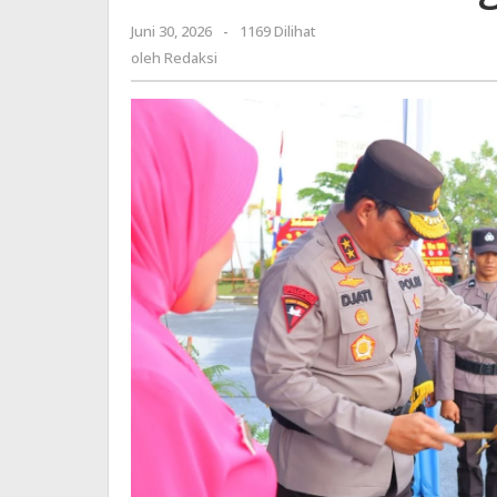
Juni 30, 2026
oleh
-
1169 Dilihat
Redaksi
oleh
Redaksi