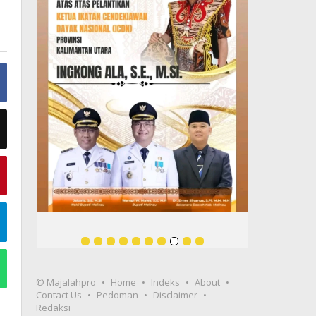
© Majalahpro
Home
Indeks
About
Contact Us
Pedoman
Disclaimer
Redaksi