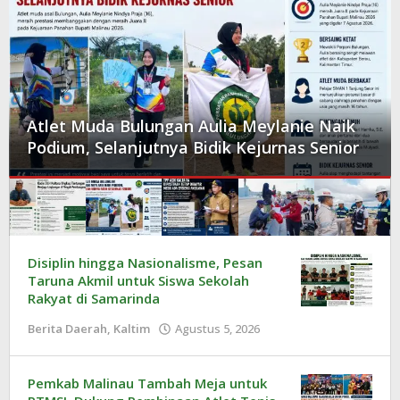
Atlet Muda Bulungan Aulia Meylanie Naik
Podium, Selanjutnya Bidik Kejurnas Senior
Kaltara
Disiplin hingga Nasionalisme, Pesan
Taruna Akmil untuk Siswa Sekolah
Aktual
Rakyat di Samarinda
Berita Daerah
,
Kaltim
Agustus 5, 2026
oleh
Redaksi
Pemkab Malinau Tambah Meja untuk