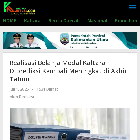
Lewati
ke
konten
HOME
Kaltara
Berita Daerah
Nasional
Pemilihan
Realisasi Belanja Modal Kaltara
Diprediksi Kembali Meningkat di Akhir
Tahun
Juli 1, 2026
oleh
-
1531 Dilihat
Redaksi
oleh
Redaksi